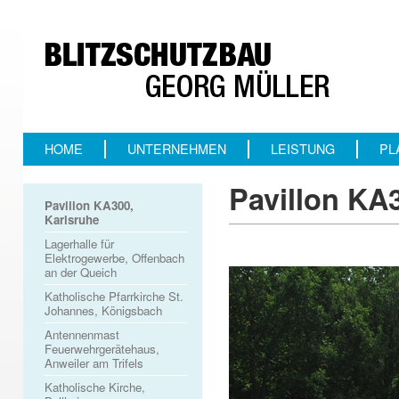
HOME
UNTERNEHMEN
LEISTUNG
PL
Pavillon KA
Pavillon KA300,
Karlsruhe
Lagerhalle für
Elektrogewerbe, Offenbach
an der Queich
Katholische Pfarrkirche St.
Johannes, Königsbach
Antennenmast
Feuerwehrgerätehaus,
Anweiler am Trifels
Katholische Kirche,